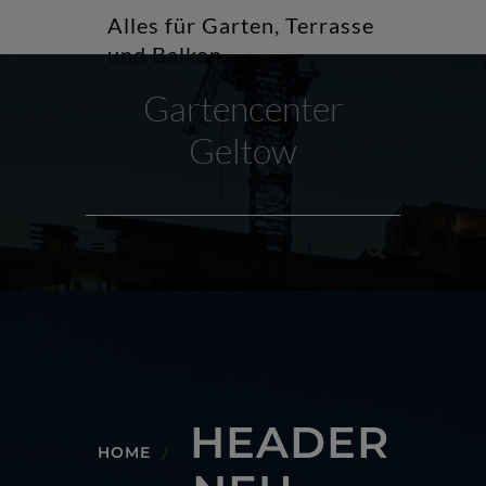
Alles für Garten, Terrasse
und Balkon
Gartencenter
Geltow
Menu
HEADER
HOME