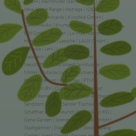
GmbH | Herrnhuter Sterne GmbH | IHR
Ideal Home Range | Hotrega | IDEAS 4
Seasons | Keitcards | Kirschke GmbH |
Klein-Mexiko | Krumpholz | Kunst und
Bild GmbH | Küpper | La Vida | Lachmann-
Honig | Lafuma | Lassche | LAUX GmbH |
Lechuza | Leni | Lucht | Mandjes |
Napoleon | Neumarkt-Fleischerei |
Neudorff | Moody Albert Spirituosen |
MWH | Outside Living | Paulmann Licht |
Peters Pralinen | Petromax | PTMD
collection BV | Quedlinburger Saatgut
mbH | Remember | Reinkemeier-Rietberg |
Sanddorn Berger | Sander Tischwäsche |
Schaffner AG | Scheurich GmbH & Co KG |
Siena Garden | Soendgen Keramik GmbH |
Stadtgärtner | Star Trading | Stewo |Spang
GmbH | Sperli GmbH | Sprügel Hometex