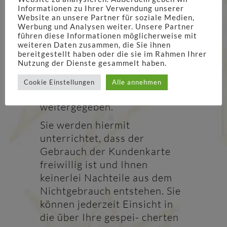
wird nur von uns oder den von
Informationen zu Ihrer Verwendung unserer
uns gemäß Daten-
Website an unsere Partner für soziale Medien,
schutzgesetz beauftragten
Werbung und Analysen weiter. Unsere Partner
führen diese Informationen möglicherweise mit
Dienstleistern bearbeitet. Die
weiteren Daten zusammen, die Sie ihnen
Daten werden streng
bereitgestellt haben oder die sie im Rahmen Ihrer
Nutzung der Dienste gesammelt haben.
vertraulich behandelt und
sind Dritten nicht zugänglich,
Cookie Einstellungen
Alle annehmen
noch werden sie an solche
weitergegeben.
Sie werden hiermit
unterrichtet, dass der
Gebrauch der Kundenkarte
freiwillig ist und Ihnen
keinerlei Nachteile aus dem
Nichtgebrauch entstehen. Sie
können jederzeit Einsicht in
die über Ihre gespei- cherten