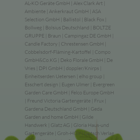
AL-KO Geräte GmbH | Alex Clark Art |
Ambiente | Ankerkraut GmbH | ASA
Selection GmbH | Ballistol | Black Fox |
Bollweg | Bolsius Deutschland | BOLTZE
GRUPPE | Braun | Campingaz DE GmbH |
Candle Factory | Chrestensen GmbH |
Cobbelsdorf-Fläming-Kartoffel | Compo
GmbH&Co.KG | Deko Florale GmbH | De
Vries | DPI GmbH | doppler/Knirps |
Einheitserden Uetersen | elho group |
Esschert design | Eugen Ulmer | Evergreen
Garden Care GmbH | Felco Europe GmbH
| Freund Victoria Gartengeräte | Frux |
Gardena Deutschland GmbH | Geda
Garden and home GmbH | Gilde
Handwerk | Glatz AG | Gloria Haus-und
Gartengeräte | Groh-HGV | Gutsch Verlag