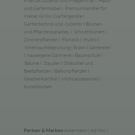
Pflanzenzubehör und Pflegemittel I
Haus-
und Gartenmöbe
l I Premiumhändler für
Weber-Grills
I
Gartengeräte
I
Gartentechnik und -zubehör I Blumen-
und Pflanzenparadies I Schnittblumen I
Zimmerpflanzen
I
Floristik
I Hydro I
Innenraumbegrünung I
Erden
I
Sämereien
I hauseigene
Gärtnerei
I
Baumschule
I
Bäume I Stauden I Sträucher und
Beetpflanzen I Balkonpflanzen I
Geschenkartikel
I
Wohnaccessoires
I
Kunstblumen
Partner & Marken
Ackermann | Ad Hoc |