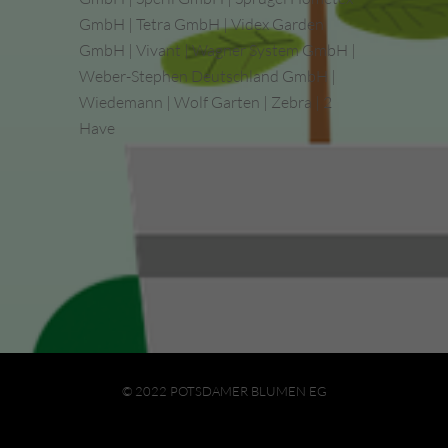
GmbH | Tetra GmbH | Videx Garden
GmbH | Vivant | Wagner System GmbH |
Weber-Stephen Deutschland GmbH |
Wiedemann | Wolf Garten | Zebra | 2
Have
© 2022 POTSDAMER BLUMEN EG